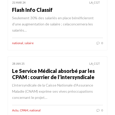
21 MAR 24
LA_CGT
Flash Info Classif
Seulement 30% des salariés en place bénéficieront
d’une augmentation de salaire ; celaconcernera les
salariés…
national
,
salaire
0
28 JAN 25
LA_CGT
Le Service Médical absorbé par les
CPAM : courrier de l’intersyndicale
L'intersyndicale de la Caisse Nationale d'Assurance
Maladie (CNAM) exprime ses vives préoccupations
concernant le projet…
Actu
,
CPAM
,
national
0