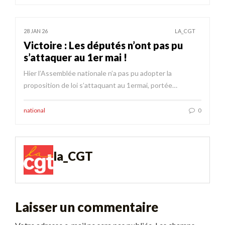
28 JAN 26
LA_CGT
Victoire : Les députés n’ont pas pu
s’attaquer au 1er mai !
Hier l’Assemblée nationale n’a pas pu adopter la
proposition de loi s’attaquant au 1ermai, portée…
national
0
la_CGT
Laisser un commentaire