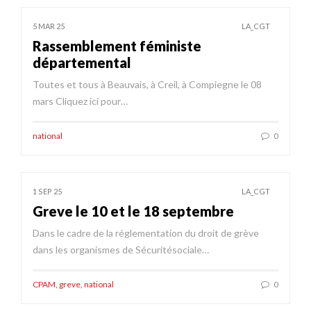
5 MAR 25
LA_CGT
Rassemblement féministe
départemental
Toutes et tous à Beauvais, à Creil, à Compiegne le 08
mars Cliquez ici pour…
national
0
1 SEP 25
LA_CGT
Greve le 10 et le 18 septembre
Dans le cadre de la réglementation du droit de grève
dans les organismes de Sécuritésociale…
CPAM
,
greve
,
national
0