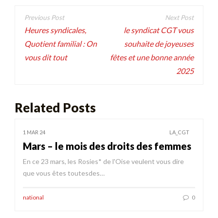
Navigation
de
Heures syndicales,
le syndicat CGT vous
Quotient familial : On
souhaite de joyeuses
l’article
vous dit tout
fêtes et une bonne année
2025
Related Posts
1 MAR 24
LA_CGT
Mars – le mois des droits des femmes
En ce 23 mars, les Rosies* de l'Oise veulent vous dire
que vous êtes toutesdes…
national
0